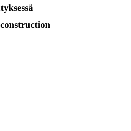
ityksessä
econstruction